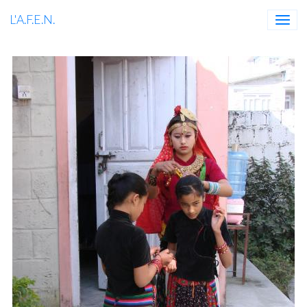
L'A.F.E.N.