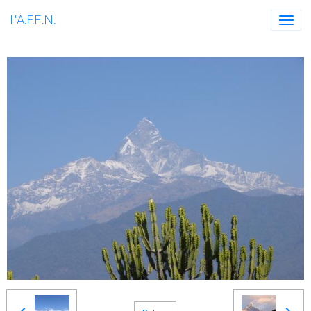
L'A.F.E.N.