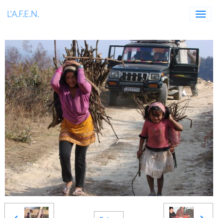
L'A.F.E.N.