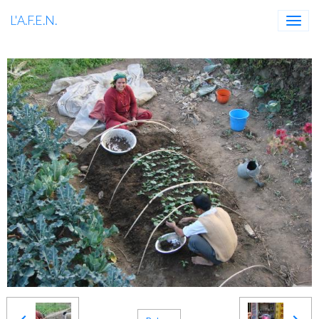
L'A.F.E.N.