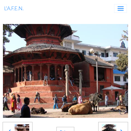
L'A.F.E.N.